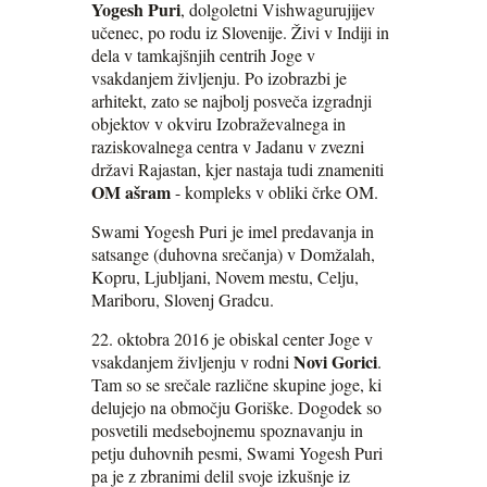
Yogesh Puri
, dolgoletni Vishwagurujijev
učenec, po rodu iz Slovenije. Živi v Indiji in
dela v tamkajšnjih centrih Joge v
vsakdanjem življenju. Po izobrazbi je
arhitekt, zato se najbolj posveča izgradnji
objektov v okviru Izobraževalnega in
raziskovalnega centra v Jadanu v zvezni
državi Rajastan, kjer nastaja tudi znameniti
OM ašram
- kompleks v obliki črke OM.
Swami Yogesh Puri je imel predavanja in
satsange (duhovna srečanja) v Domžalah,
Kopru, Ljubljani, Novem mestu, Celju,
Mariboru, Slovenj Gradcu.
22. oktobra 2016 je obiskal center Joge v
Novi Gorici
vsakdanjem življenju v rodni
.
Tam so se srečale različne skupine joge, ki
delujejo na območju Goriške. Dogodek so
posvetili medsebojnemu spoznavanju in
petju duhovnih pesmi, Swami Yogesh Puri
pa je z zbranimi delil svoje izkušnje iz