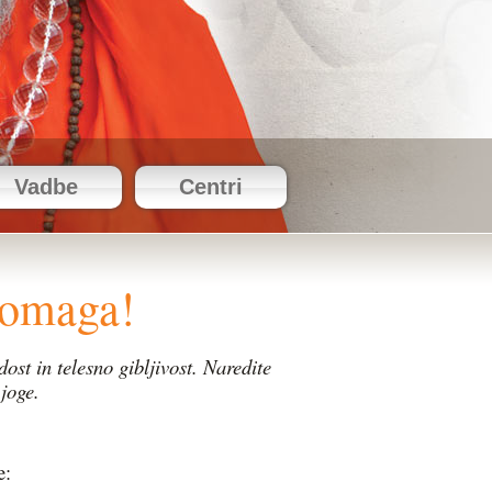
Vadbe
Centri
pomaga!
dost in telesno gibljivost.
Naredite
joge.
e: