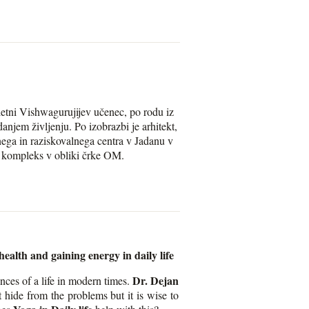
letni Vishwagurujijev učenec, po rodu iz
danjem življenju. Po izobrazbi je arhitekt,
nega in raziskovalnega centra v Jadanu v
 kompleks v obliki črke OM.
ealth and gaining energy in daily life
Dr. Dejan
ences of a life in modern times.
t hide from the problems but it is wise to