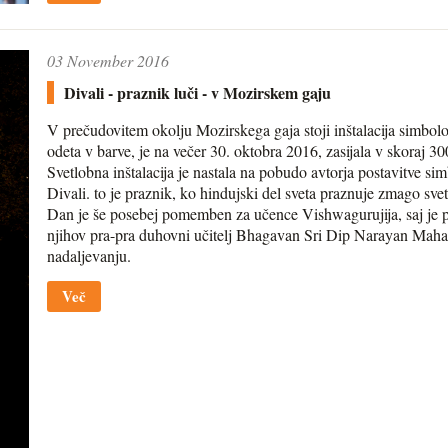
03 November 2016
Divali - praznik luči - v Mozirskem gaju
V prečudovitem okolju Mozirskega gaja stoji inštalacija simbolov
odeta v barve, je na večer 30. oktobra 2016, zasijala v skoraj 3
Svetlobna inštalacija je nastala na pobudo avtorja postavitve si
Divali. to je praznik, ko hindujski del sveta praznuje zmago sv
Dan je še posebej pomemben za učence Vishwagurujija, saj je pr
njihov pra-pra duhovni učitelj Bhagavan Sri Dip Narayan Mahapr
nadaljevanju.
Več