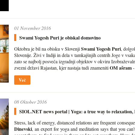
01 November 2016
Swami Yogesh Puri je obiskal domovino
Swami Yogesh Puri
Oktobra je bil na obisku v Slovenji
, dolgo
Slovenije. Živi v Indiji in dela v tamkajšnjih centrih Joge v vsak
zato se najbolj posveča izgradnji objektov v okviru Izobraževal
OM ašram
zvezni državi Rajastan, kjer nastaja tudi znameniti
-
Več
08 Oktober 2016
SIOL.NET news portal | Yoga: a true way to relaxation, h
Stress, lack of energy, distanced relations are frequent consequ
Dinevski
, an expert for yoga and meditation says that you can’