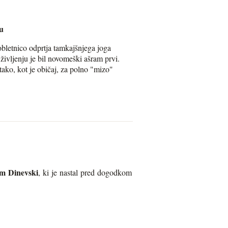
u
bletnico odprtja tamkajšnjega joga
življenju je bil novomeški ašram prvi.
 tako, kot je običaj, za polno "mizo"
m Dinevski
, ki je nastal pred dogodkom