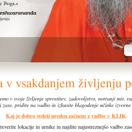
ga v vsakdanjem življenju 
emo v svoje življenje sprostitev,
zadovoljstvo, notranji mir, ra
j zase, pridite na vadbo in
izkusite blagodenje učinke izvorne 
Kaj je dobro vedeti preden začnem z vadbo
> KLIK
reverite lokacije in urnike in najdite najustreznejšo vadbo zas