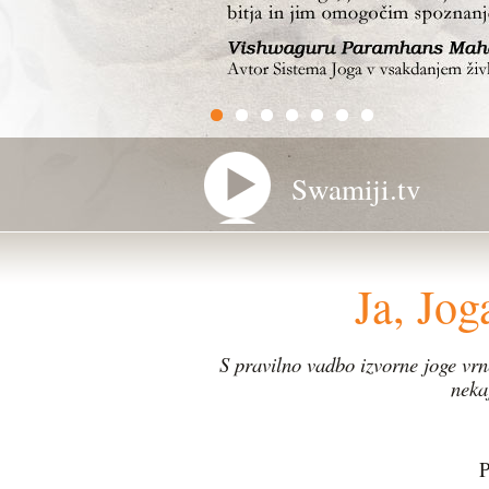
Swamiji.tv
Ja, Jo
S pravilno vadbo izvorne joge vrn
neka
P