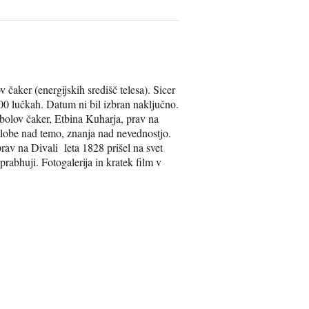
 čaker (energijskih središč telesa). Sicer
000 lučkah. Datum ni bil izbran naključno.
mbolov čaker, Etbina Kuharja, prav na
etlobe nad temo, znanja nad nevednostjo.
av na Divali leta 1828 prišel na svet
abhuji. Fotogalerija in kratek film v