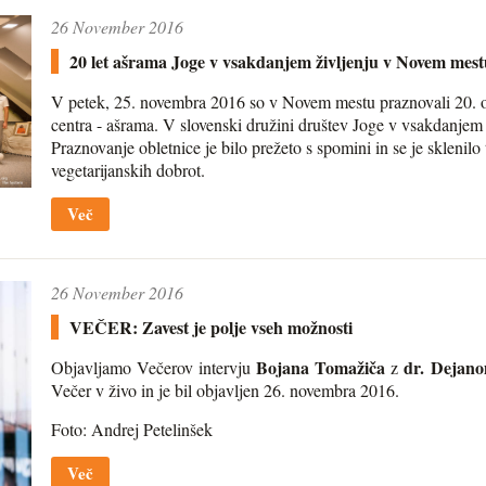
26 November 2016
20 let ašrama Joge v vsakdanjem življenju v Novem mest
V petek, 25. novembra 2016 so v Novem mestu praznovali 20. o
centra - ašrama. V slovenski družini društev Joge v vsakdanjem 
Praznovanje obletnice je bilo prežeto s spomini in se je sklenilo
vegetarijanskih dobrot.
Več
26 November 2016
VEČER: Zavest je polje vseh možnosti
Bojana Tomažiča
dr. Dejano
Objavljamo Večerov intervju
z
Večer v živo in je bil objavljen 26. novembra 2016.
Foto: Andrej Petelinšek
Več