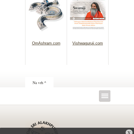
OmAshram.com
Vishwaguruji.com
Na vrh ^
X