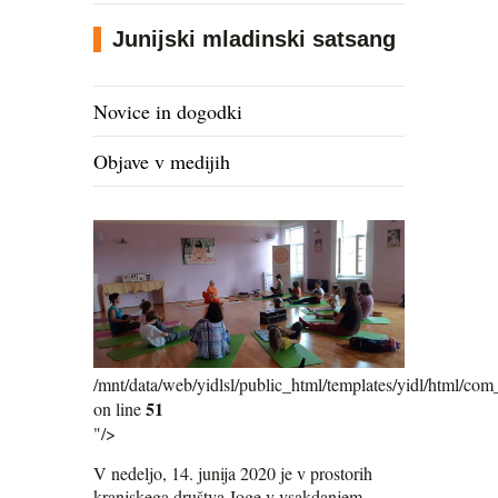
Junijski mladinski satsang
Novice in dogodki
Objave v medijih
/mnt/data/web/yidlsl/public_html/templates/yidl/html/com_
51
on line
"/>
V nedeljo, 14. junija 2020 je v prostorih
kranjskega društva Joge v vsakdanjem