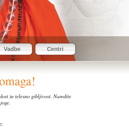
Vadbe
Centri
pomaga!
dost in telesno gibljivost.
Naredite
joge.
e: