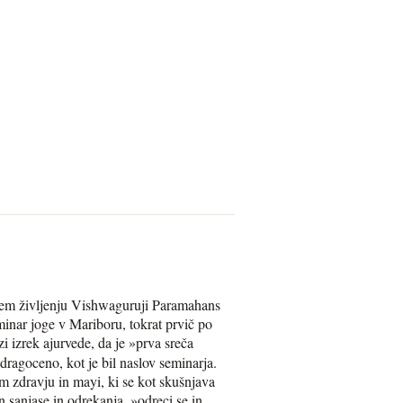
njem življenju Vishwaguruji Paramahans
nar joge v Mariboru, tokrat prvič po
zi izrek ajurvede, da je »prva sreča
 dragoceno, kot je bil naslov seminarja.
m zdravju in mayi, ki se kot skušnjava
 sanjase in odrekanja, »odreci se in