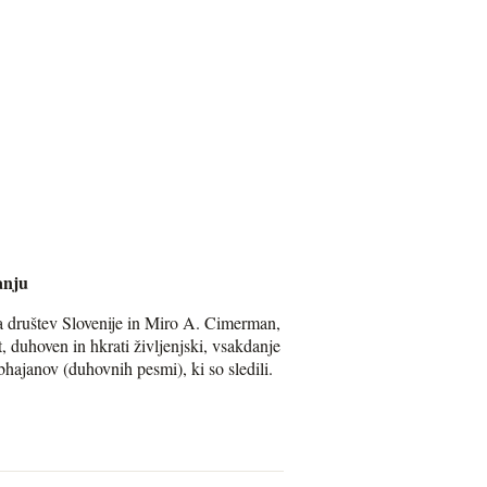
anju
a društev Slovenije in Miro A. Cimerman,
 duhoven in hkrati življenjski, vsakdanje
bhajanov (duhovnih pesmi), ki so sledili.