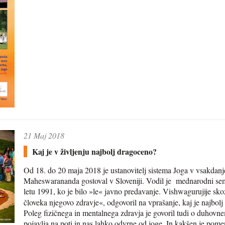
21 Maj 2018
Kaj je v življenju najbolj dragoceno?
Od 18. do 20 maja 2018 je ustanovitelj sistema Joga v vsakda
Maheswarananda gostoval v Sloveniji. Vodil je mednarodni semi
letu 1991, ko je bilo »le« javno predavanje. Vishwaguruji
je sko
človeka njegovo zdravje«, odgovoril na vprašanje, kaj je najbolj
Poleg fizičnega in mentalnega zdravja je govoril tudi o duhovne
pojavlja na poti in nas lahko odvrne od joge. In kakšen je pomen