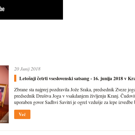
20 Junij 2018
Letošnji četrti vseslovenski satsang - 16. junija 2018 v Kr
Zbrane sta najprej pozdravila Jože Sraka, predsednik Zveze jog
predsednik Društva Joga v vsakdanjem življenju Kranj. Čudovit,
uporaben govor Sadhvi Savitri je ogrel vzdušje za lepe izvedbe 
Več