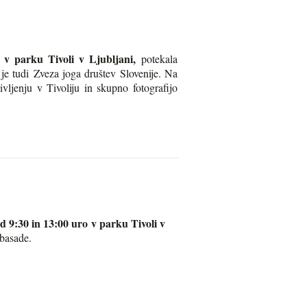
8
v parku Tivoli v Ljubljani,
potekala
 je tudi Zveza joga društev Slovenije. Na
vljenju v Tivoliju in skupno fotografijo
d 9:30 in 13:0
0 uro v parku Tivoli v
mbasade.