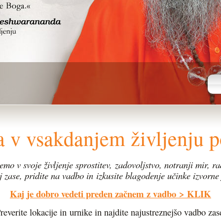
ga v vsakdanjem življenju 
emo v svoje življenje sprostitev,
zadovoljstvo, notranji mir, ra
j zase, pridite na vadbo in
izkusite blagodenje učinke izvorne 
Kaj je dobro vedeti preden začnem z vadbo
> KLIK
reverite lokacije in urnike in najdite najustreznejšo vadbo zas