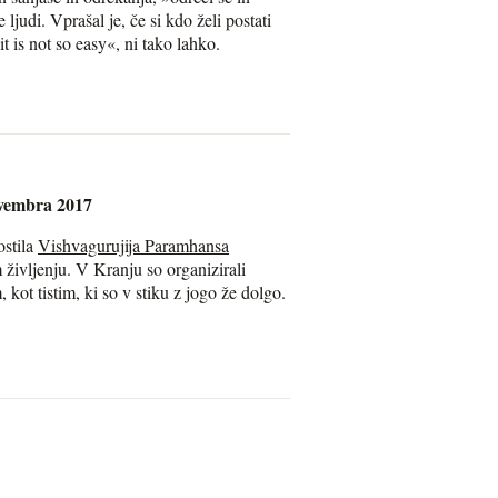
judi. Vprašal je, če si kdo želi postati
it is not so easy«, ni tako lahko.
ovembra 2017
ostila
Vishvagurujija Paramhansa
 življenju. V Kranju so organizirali
ot tistim, ki so v stiku z jogo že dolgo.