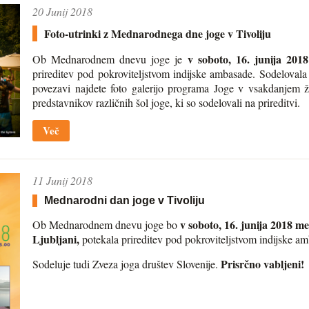
20 Junij 2018
Foto-utrinki z Mednarodnega dne joge v Tivoliju
v soboto, 16. junija 201
Ob Mednarodnem dnevu joge je
prireditev pod pokroviteljstvom indijske ambasade. Sodelovala
povezavi najdete foto galerijo programa Joge v vsakdanjem ži
predstavnikov različnih šol joge, ki so sodelovali na prireditvi.
Več
11 Junij 2018
Mednarodni dan joge v Tivoliju
v soboto, 16. junija 2018 me
Ob Mednarodnem dnevu joge bo
Ljubljani,
potekala prireditev pod pokroviteljstvom indijske a
Prisrčno vabljeni!
Sodeluje tudi Zveza joga društev Slovenije.