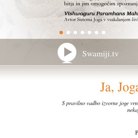
Swamiji.tv
Ja, Jo
S pravilno vadbo izvorne joge vrn
neka
P