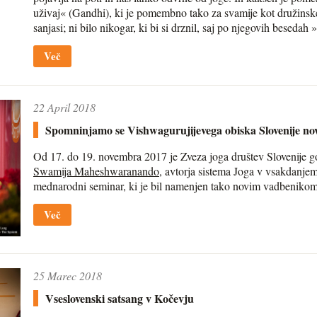
uživaj« (Gandhi), ki je pomembno tako za svamije kot družinske l
sanjasi; ni bilo nikogar, ki bi si drznil, saj po njegovih besedah »
Več
22 April 2018
Spomninjamo se Vishwagurujijevega obiska Slovenije n
Od 17. do 19. novembra 2017 je Zveza joga društev Slovenije g
Swamija Maheshwaranando
, avtorja sistema Joga v vsakdanjem
mednarodni seminar, ki je bil namenjen tako novim vadbenikom, k
Več
25 Marec 2018
Vseslovenski satsang v Kočevju