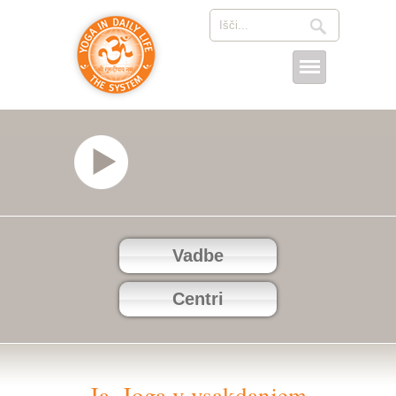
Vadbe
Centri
Ja, Joga v vsakdanjem